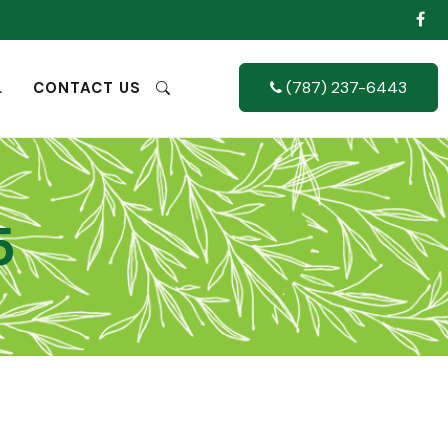
(787) 237-6443
L
CONTACT US
5