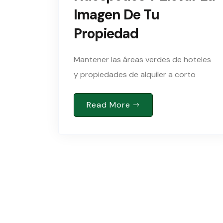
Imagen De Tu
Propiedad
​Mantener las áreas verdes de hoteles
y propiedades de alquiler a corto
plazo en condiciones óptimas es
esencial para ofrecer una experiencia
Read More
memorable a los huéspedes y asegurar
el éxito del negocio.