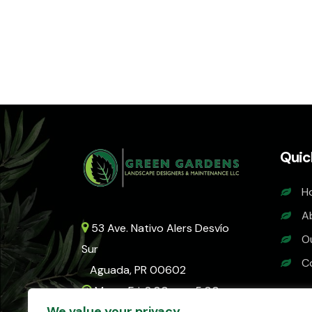
Quic
H
A
53 Ave. Nativo Alers Desvío
O
Sur
C
Aguada, PR 00602
Mon - Fri: 8:00am - 5:00pm
We value your privacy
(787) 237-6443